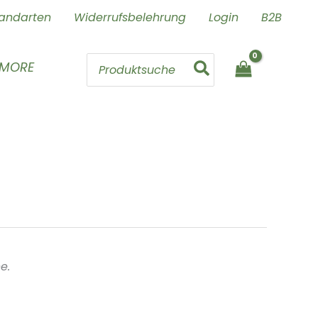
andarten
Widerrufsbelehrung
Login
B2B
Search
 MORE
for:
e.