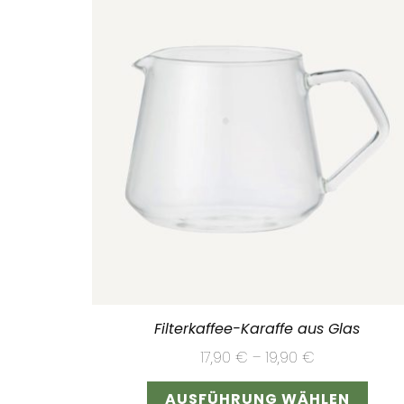
Filterkaffee-Karaffe aus Glas
17,90
€
–
19,90
€
Dies
AUSFÜHRUNG WÄHLEN