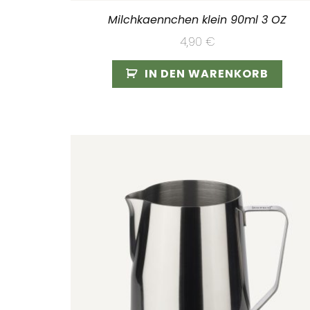
Milchkaennchen klein 90ml 3 OZ
4,90
€
IN DEN WARENKORB