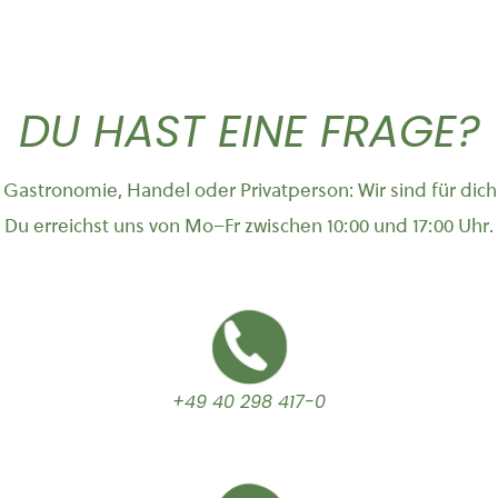
auf
der
ktseite
Produktseite
DU HAST EINE FRAGE?
hlt
gewählt
en
werden
Gastronomie, Handel oder Privatperson: Wir sind für dich
Du erreichst uns von Mo–Fr zwischen 10:00 und 17:00 Uhr.
+49 40 298 417-0