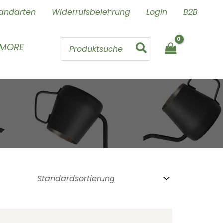
andarten
Widerrufsbelehrung
Login
B2B
Search
 MORE
for: