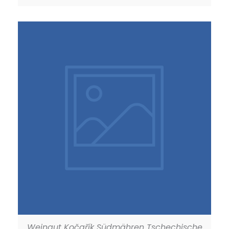
Weingut Kočařík Südmähren Tschechische