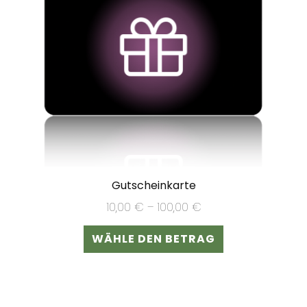
Gutscheinkarte
10,00
€
–
100,00
€
Dieses
WÄHLE DEN BETRAG
Produkt
weist
mehrere