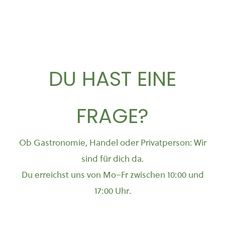
Varianten
auf.
Die
Optionen
können
DU HAST EINE
auf
der
Produktseite
FRAGE?
gewählt
werden
Ob Gastronomie, Handel oder Privatperson: Wir
sind für dich da.
Du erreichst uns von Mo–Fr zwischen 10:00 und
17:00 Uhr.