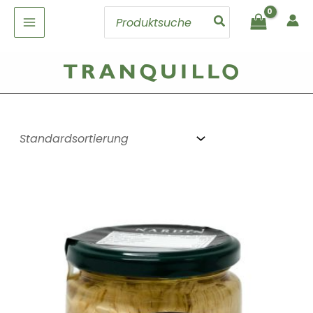
Zum
Search
Inhalt
for:
springen