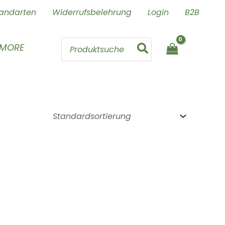
andarten
Widerrufsbelehrung
Login
B2B
Search
 MORE
for: