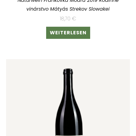
Naturwein Frankovka Modra 2019 Rodinné
vinárstvo Mátyás Strekov Slowakei
18,70
€
WEITERLESEN