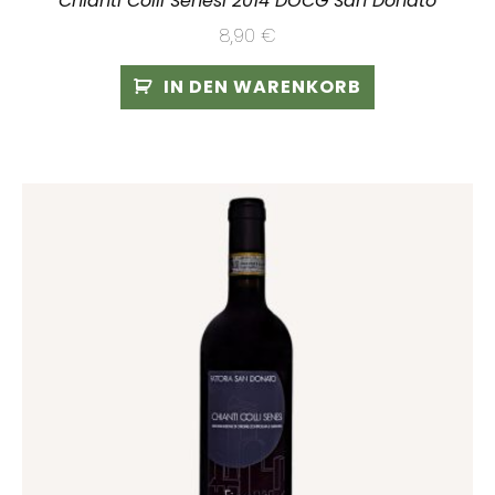
Chianti Colli Senesi 2014 DOCG San Donato
8,90
€
IN DEN WARENKORB