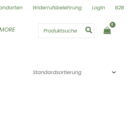
andarten
Widerrufsbelehrung
Login
B2B
Search
 MORE
for: