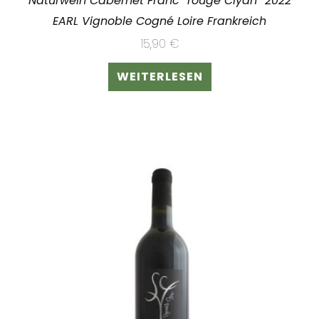
Naturwein Cabernet Franc “rouge Clyan” 2022
EARL Vignoble Cogné Loire Frankreich
15,90
€
WEITERLESEN