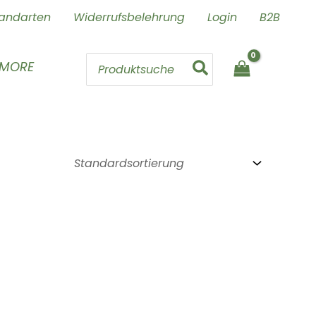
andarten
Widerrufsbelehrung
Login
B2B
Search
 MORE
for: