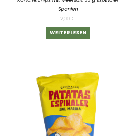
Kartoffelchips mit Meersalz 50 g Espinaler
Spanien
2,00
€
WEITERLESEN