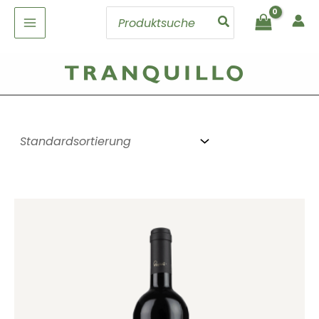
Zum
Search
Inhalt
for:
springen