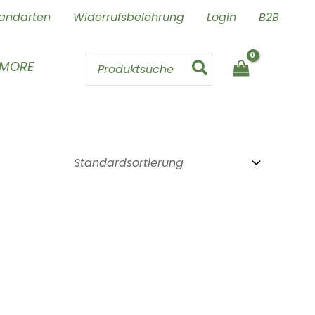
andarten
Widerrufsbelehrung
Login
B2B
Search
 MORE
for: