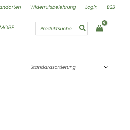
andarten
Widerrufsbelehrung
Login
B2B
Search
 MORE
for: