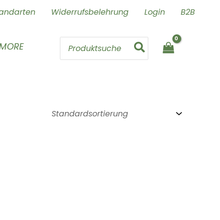
andarten
Widerrufsbelehrung
Login
B2B
Search
 MORE
for: