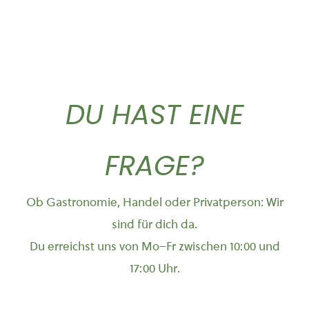
Varianten
auf.
Die
Optionen
können
DU HAST EINE
auf
der
FRAGE?
Produktseite
gewählt
werden
Ob Gastronomie, Handel oder Privatperson: Wir
sind für dich da.
Du erreichst uns von Mo–Fr zwischen 10:00 und
17:00 Uhr.