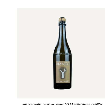
Naturwein Lambrusco 2023 “Bianco” Emilia