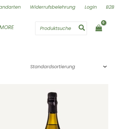
andarten
Widerrufsbelehrung
Login
B2B
Search
 MORE
for: