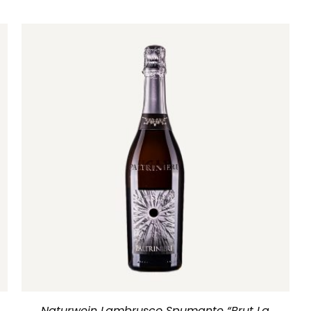
Naturwein Lambrusco Spumante “Brut La