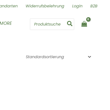
andarten
Widerrufsbelehrung
Login
B2B
Search
 MORE
for: