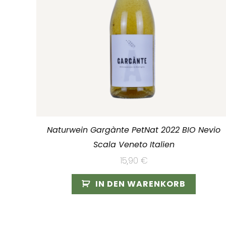
Naturwein Gargànte PetNat 2022 BIO Nevio
Scala Veneto Italien
15,90
€
IN DEN WARENKORB