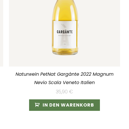
Naturwein PetNat Gargànte 2022 Magnum
Nevio Scala Veneto Italien
35,90
€
IN DEN WARENKORB