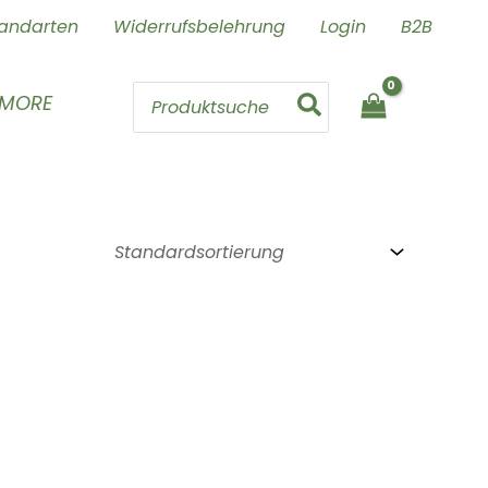
andarten
Widerrufsbelehrung
Login
B2B
Search
 MORE
for: