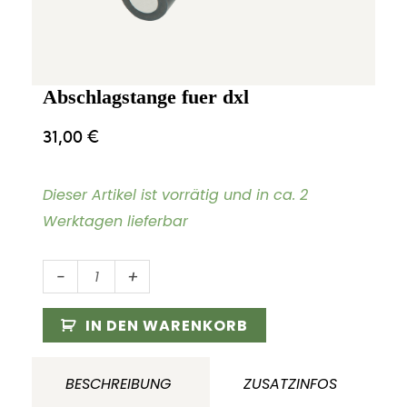
Abschlagstange fuer dxl
31,00
€
Dieser Artikel ist vorrätig und in ca. 2
Werktagen lieferbar
Abschlagstange
-
+
fuer
dxl
IN DEN WARENKORB
Menge
BESCHREIBUNG
ZUSATZINFOS