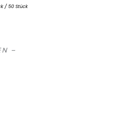
k / 50 Stück
EN –
S
K