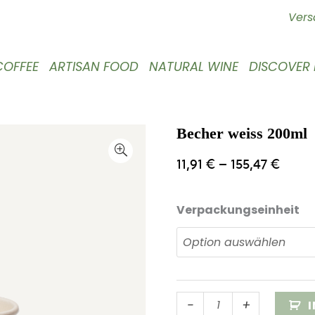
Vers
COFFEE
ARTISAN FOOD
NATURAL WINE
DISCOVER
Becher weiss 200ml
11,91
€
–
155,47
€
Verpackungseinheit
Becher
-
+