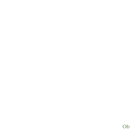
Birkenwasser Weihrauch Euforia...
18,55
€
Ob 