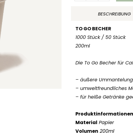
weiss
200ml
BESCHREIBUNG
Menge
TO GO BECHER
1000 Stück / 50 Stück
200ml
Die To Go Becher für Ca
– äußere Ummantelung
– umweltfreundliches Ma
– für heiße Getränke ge
Produktinformatione
Material
Papier
Volumen
200ml