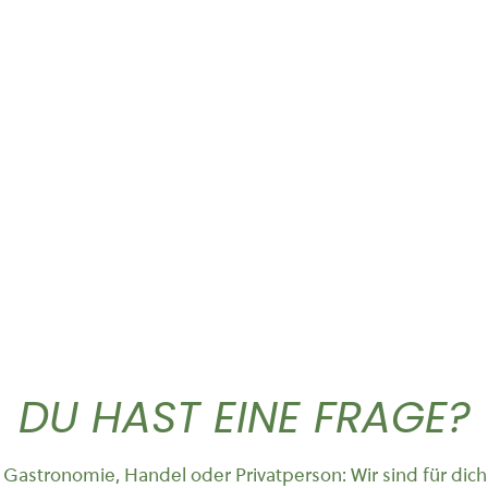
Dieses Produkt weist mehrere Varianten auf. Die Optionen können auf der Produktseite gewählt werden
Dieses Produkt weist mehrere Vari
T-Shirt „Logo”
Hoodie Cruiser
26,90
€
49,90
DU HAST EINE FRAGE?
Gastronomie, Handel oder Privatperson: Wir sind für dich