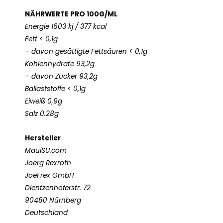
NÄHRWERTE PRO 100G/ML
Energie 1603 kj / 377 kcal
Fett < 0,1g
– davon gesättigte Fettsäuren < 0,1g
Kohlenhydrate 93,2g
– davon Zucker 93,2g
Ballaststoffe < 0,1g
Eiweiß 0,9g
Salz 0.28g
Hersteller
MauiSU.com
Joerg Rexroth
JoeFrex GmbH
Dientzenhoferstr. 72
90480 Nürnberg
Deutschland