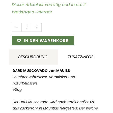
Dieser Artikel ist vorrätig und in ca. 2
Werktagen lieferbar
Muscovado
-
+
Zucker,brauner
Rohrzucker,
IN DEN WARENKORB
dunkel
500
BESCHREIBUNG
ZUSATZINFOS
g
Menge
DARK MUSCOVADO von MAUISU
Feuchter Rohrzucker, unraffiniert und
naturbelassen
500g
Der Dark Muscovado wird nach traditioneller Art
aus Zuckerrohr in Mauritius hergestellt. Der weiche