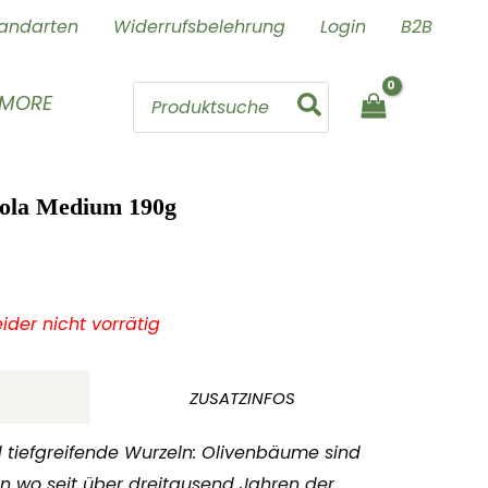
andarten
Widerrufsbelehrung
Login
B2B
Search
 MORE
for:
gnola Medium 190g
leider nicht vorrätig
ZUSATZINFOS
tiefgreifende Wurzeln: Olivenbäume sind
n wo seit über dreitausend Jahren der