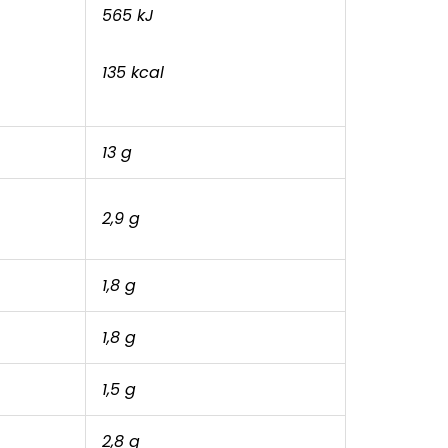
565 kJ
135 kcal
13 g
2,9 g
1,8 g
1,8 g
1,5 g
2,8 g