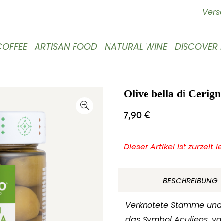
Vers
COFFEE
ARTISAN FOOD
NATURAL WINE
DISCOVER
Olive bella di Ceri
7,90
€
Dieser Artikel ist zurzeit 
BESCHREIBUNG
Verknotete Stämme und 
das Symbol Apuliens, vo