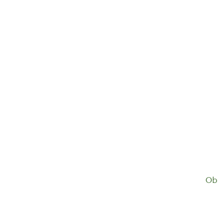
Griechischer Bergtee lose...
4,90
€
Ob 