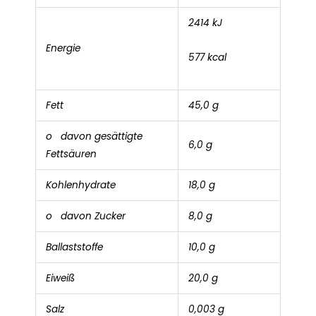
2414 kJ
Energie
577 kcal
Fett
45,0 g
o davon gesättigte
6,0 g
Fettsäuren
Kohlenhydrate
18,0 g
o davon Zucker
8,0 g
Ballaststoffe
10,0 g
Eiweiß
20,0 g
Salz
0,003 g