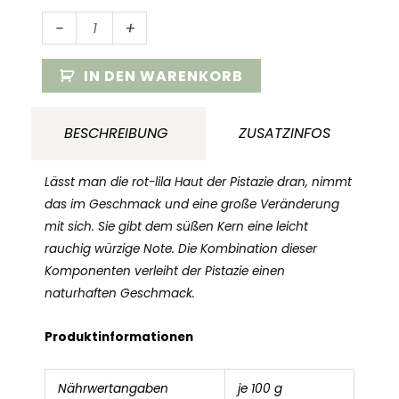
Pistazienkerne
-
+
grün
mit
IN DEN WARENKORB
Haut
BIO
BESCHREIBUNG
ZUSATZINFOS
Menge
Lässt man die rot-lila Haut der Pistazie dran, nimmt
das im Geschmack und eine große Veränderung
mit sich. Sie gibt dem süßen Kern eine leicht
rauchig würzige Note. Die Kombination dieser
Komponenten verleiht der Pistazie einen
naturhaften Geschmack.
Produktinformationen
Nährwertangaben
je 100 g