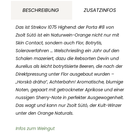
1075
BESCHREIBUNG
ZUSATZINFOS
Nitriansky
Kraj
Das ist Strekov 1075 Highend: der Porta #8 von
Slowakei
Zsolt Sütó ist ein Naturwein-Orange nicht nur mit
Skin Contact, sondern auch Flor, Botrytis,
Menge
Soleraverfahren … Welschriesling ein Jahr auf den
Schalen mazeriert, dazu die Rebsorten Devin und
Aurelius als leicht botrytisierte Beeren, die nach der
Direktpressung unter Flor ausgebaut wurden –
„Horská dráha“, Achterbahn! Aromatische, blumige
Noten, gepaart mit getrockneter Aprikose und einer
nussigen Sherry-Note in perfekter Ausgewogenheit.
Das wagt und kann nur Zsolt Sütó, der Kult-Winzer
unter den Orange Naturals.
Infos zum Weingut