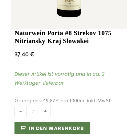
Naturwein Porta #8 Strekov 1075
Nitriansky Kraj Slowakei
37,40
€
Dieser Artikel ist vorrätig und in ca. 2
Werktagen lieferbar
Grundpreis:
49,87
€
pro
1000
ml
inkl. MwSt.
Naturwein
-
+
Porta
#8
IN DEN WARENKORB
Strekov