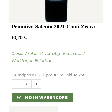
Primitivo Salento 2021 Conti Zecca
10,20
€
Dieser Artikel ist vorrätig und in ca. 2
Werktagen lieferbar
Grundpreis:
1,36
€
pro
100
ml
inkl. MwSt.
Primitivo
-
+
Salento
2021
IN DEN WARENKORB
Conti
Zecca