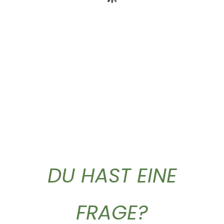
Dieses Produkt weist mehrere Varianten auf. Die Optionen können auf der Produktseite gewählt werden
Birkenwasser Weihrauch
T-Shirt „Logo”
Euforia...
26,90
€
18,55
€
DU HAST EINE
FRAGE?