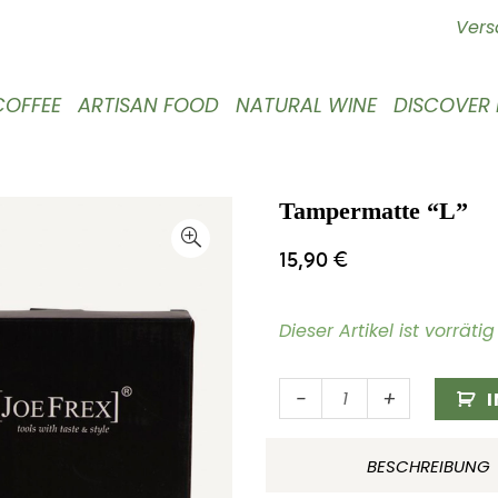
Vers
COFFEE
ARTISAN FOOD
NATURAL WINE
DISCOVER
Tampermatte “L”
15,90
€
Dieser Artikel ist vorrät
Tampermatte
-
+
"L"
Menge
BESCHREIBUNG