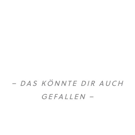
– DAS KÖNNTE DIR AUCH
GEFALLEN –
O
U
T
O
F
T
O
C
S
K