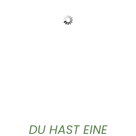
Griechischer Bergtee
Classic Caffe ganze...
lose...
37,50
€
4,90
€
DU HAST EINE