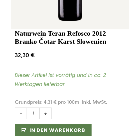
Naturwein Teran Refosco 2012
Branko Čotar Karst Slowenien
32,30
€
Dieser Artikel ist vorrätig und in ca. 2
Werktagen lieferbar
Grundpreis:
4,31
€
pro
100
ml
inkl. MwSt.
Naturwein
-
+
Teran
Refosco
IN DEN WARENKORB
2012