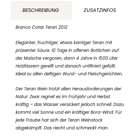
Branko
BESCHREIBUNG
ZUSATZINFOS
Čotar
Karst
Branco Čotar Teran 2012
Slowenien
Eleganter, fruchtiger, etwas kantiger Teran mit
Menge
präsenter Säure. 10 Tage in offenen Bottichen auf
der Maische vergoren, dann 4 Jahre in 1500 Liter
Holzfässern gereift und danach unfiltriert gefüllt.
Ideal zu allen deftigen Wurst- und Fleischgerichten.
Der Teran Wein trotzt allen Herausforderungen der
Natur: Zwar regnet es im Frühjahr und Herbst
kräftig – das Wasser versickert jedoch schnell. Dazu
kommt viel Sonne und ein kräftiger Bora-Wind. Für
jede Traube hat sich der Teran Weinstock
abgekämpft. Das riecht und schmeckt man.