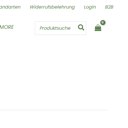
andarten
Widerrufsbelehrung
Login
B2B
Search
 MORE
for: