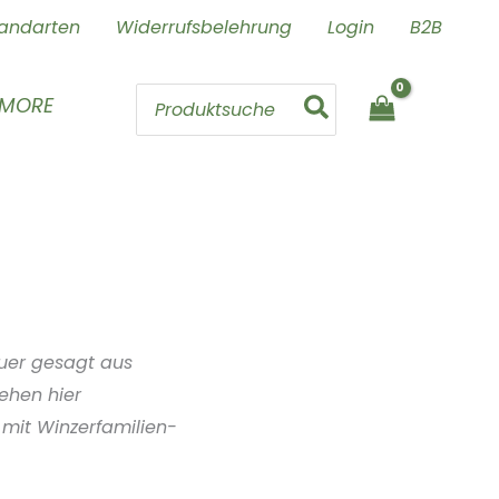
andarten
Widerrufsbelehrung
Login
B2B
Search
 MORE
for:
auer gesagt aus
ehen hier
 mit Winzerfamilien-