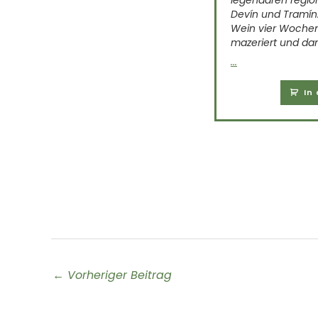
t. Der Wein hat einige Tage auf den
legendären regi
 mazeriert, was ihm einen neuen
Devín und Tramín
 an Geschmack und Aroma
Wein vier Wochen
mazeriert und dan
...
In den Warenkorb
In
←
Vorheriger Beitrag