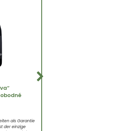
iva”
Naturwein “Eggstasy” Riesl
Slobodné
Orange 2019 Slobodné Slow
25,99
€
EGGSTASY ist einfach ein exzentrisch
- spontan vergorener Riesling, auf d
iten als Garantie
Schalen mazeriert, also keine Komfor
ist der einzige