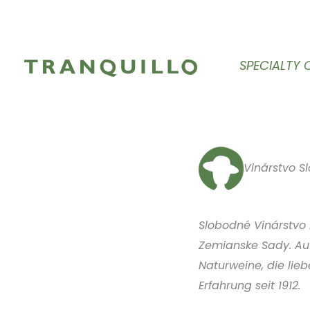
Zum
Inhalt
springen
SPECIALTY 
Vinárstvo S
Slobodné Vinárstvo 
Zemianske Sady. Auf
Naturweine, die lie
Erfahrung seit 1912.