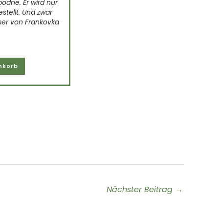
sondern eine Reise ins Abenteuer. De
bodne. Er wird nur
bezieht sich auf die Worte des Bergst
stellt. Und zwar
Reinhold Messner, die die
er von Frankovka
...
Weiterlesen
nkorb
Nächster Beitrag
→