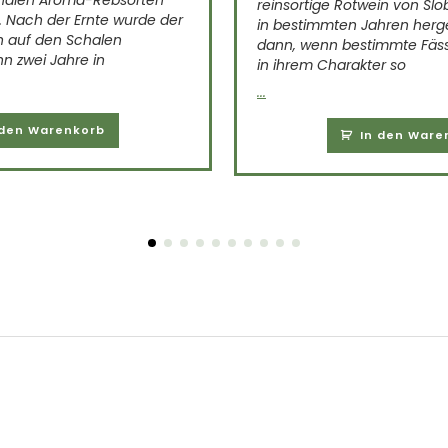
onalen Aroma-Rebsorten
reinsortige Rotwein von Slo
. Nach der Ernte wurde der
in bestimmten Jahren herge
 auf den Schalen
dann, wenn bestimmte Fäss
n zwei Jahre in
in ihrem Charakter so
...
 den Warenkorb
In den Ware