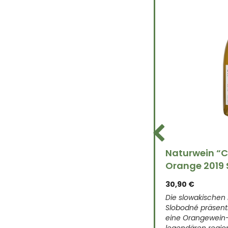
wein “Veltlina” Grüner
Naturwein “C
iner 2021 Slobodné Slowakei
Orange 2019 
30,90
€
 - die Reinform des Veltliners, die viel
Die slowakischen
 aussagt, wie Slobodne diese
Slobodné präsenti
nelle mitteleuropäische Sorte
eine Orangewein