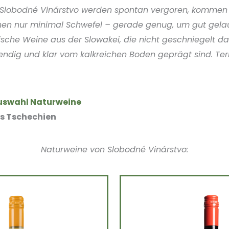
 Slobodné Vinárstvo werden spontan vergoren, komme
hen nur minimal Schwefel – gerade genug, um gut gelau
ische Weine aus der Slowakei, die nicht geschniegelt 
bendig und klar vom kalkreichen Boden geprägt sind. Terr
uswahl Naturweine
us Tschechien
Naturweine von Slobodné Vinárstvo: