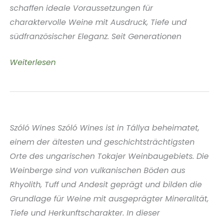
schaffen ideale Voraussetzungen für
charaktervolle Weine mit Ausdruck, Tiefe und
südfranzösischer Eleganz. Seit Generationen
Domaine
Weiterlesen
de
Rapatel
Costières
de
Szóló Wines Szóló Wines ist in Tállya beheimatet,
Nîmes
einem der ältesten und geschichtsträchtigsten
Frankreich
Orte des ungarischen Tokajer Weinbaugebiets. Die
Weinberge sind von vulkanischen Böden aus
Rhyolith, Tuff und Andesit geprägt und bilden die
Grundlage für Weine mit ausgeprägter Mineralität,
Tiefe und Herkunftscharakter. In dieser