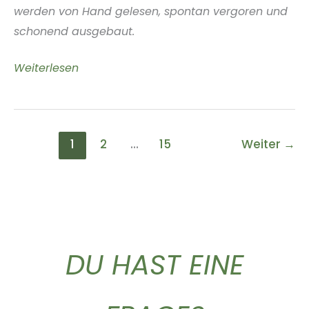
werden von Hand gelesen, spontan vergoren und
schonend ausgebaut.
Weingut
Weiterlesen
Kočařík
Südmähren
Tschechische
1
2
…
15
Weiter
→
Republik
DU HAST EINE