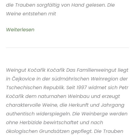
die Trauben sorgfältig von Hand gelesen. Die
Weine entstehen mit
Espera
Weiterlesen
Wines
Lisboa
Portugal
Weingut Kočařík Kočařík Das Familienweingut liegt
in Čejkovice in der südmährischen Weinregion der
Tschechischen Republik. Seit 1997 widmet sich Petr
Kočařík dem naturnahen Weinbau und erzeugt
charaktervolle Weine, die Herkunft und Jahrgang
authentisch widerspiegeln. Die Weinberge werden
ohne Herbizide bewirtschaftet und nach
ökologischen Grundsätzen gepflegt. Die Trauben