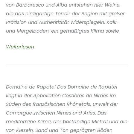
von Barbaresco und Alba entstehen hier Weine,
die das einzigartige Terroir der Region mit großer
Präzision und Authentizität widerspiegeln. Kalk-
und Mergelböden, ein gemäßigtes Klima sowie
Cantina
Weiterlesen
Morra
Gabriele
Piemonte
Italien
Domaine de Rapatel Das Domaine de Rapatel
liegt in der Appellation Costières de Nîmes im
Süden des französischen Rhônetals, unweit der
Camargue zwischen Nîmes und Arles. Das
mediterrane Klima, der beständige Mistral und die
von Kieseln, Sand und Ton geprägten Böden