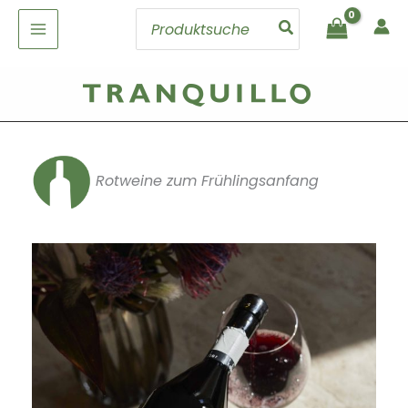
Zum
Search
Inhalt
for:
springen
Rotweine zum Frühlingsanfang