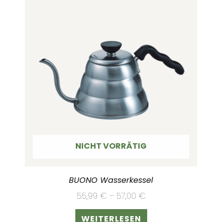
NICHT VORRÄTIG
BUONO Wasserkessel
55,99
€
–
57,00
€
WEITERLESEN