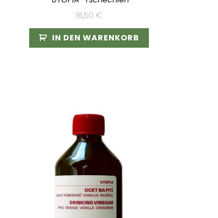
18,50
€
IN DEN WARENKORB