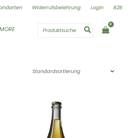
andarten
Widerrufsbelehrung
Login
B2B
Search
 MORE
for: