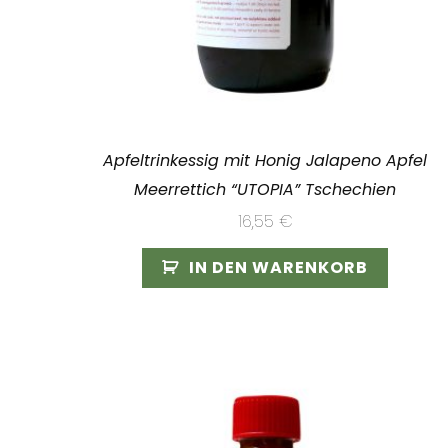
Apfeltrinkessig mit Honig Jalapeno Apfel
Meerrettich “UTOPIA” Tschechien
16,55
€
IN DEN WARENKORB