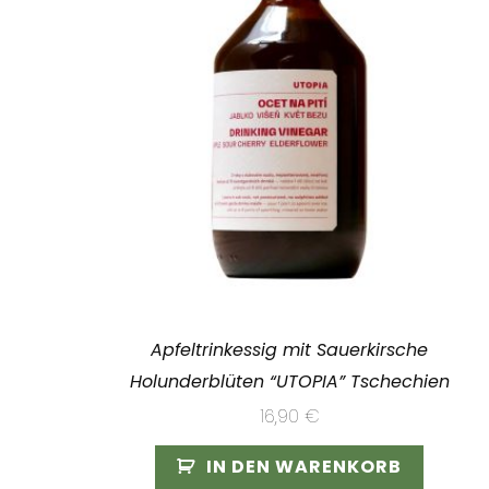
Apfeltrinkessig mit Sauerkirsche
Holunderblüten “UTOPIA” Tschechien
16,90
€
IN DEN WARENKORB