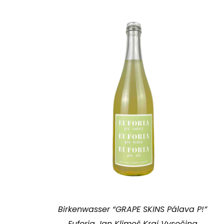
Birkenwasser “GRAPE SKINS Pálava P!”
Euforia Jan Klimeš Kraj Vysočina