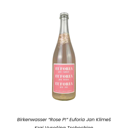
Birkenwasser “Rose P!” Euforia Jan Klimeš
Kraj Vysočina Tschechien