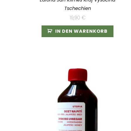
Tschechien
19,90
€
IN DEN WARENKORB