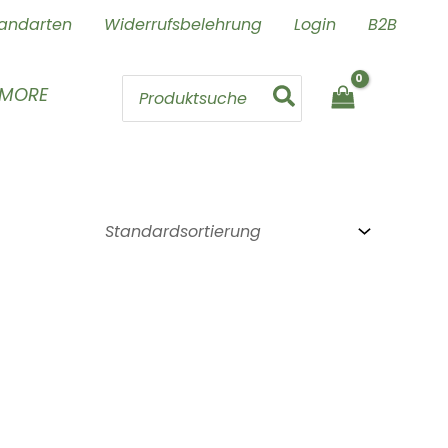
andarten
Widerrufsbelehrung
Login
B2B
Search
 MORE
for: