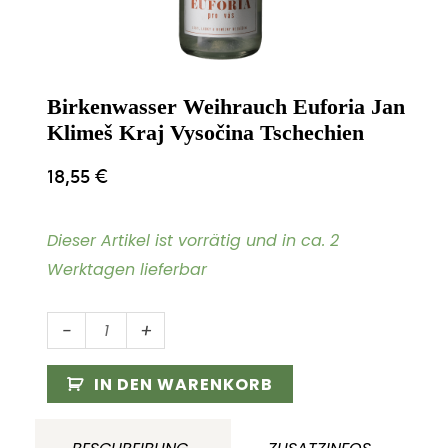
Birkenwasser Weihrauch Euforia Jan
Klimeš Kraj Vysočina Tschechien
18,55
€
Dieser Artikel ist vorrätig und in ca. 2
Werktagen lieferbar
Birkenwasser
-
+
Weihrauch
Euforia
IN DEN WARENKORB
Jan
Klimeš