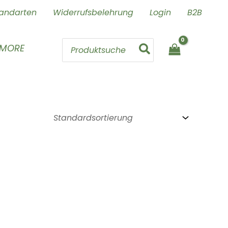
andarten
Widerrufsbelehrung
Login
B2B
Search
 MORE
for: