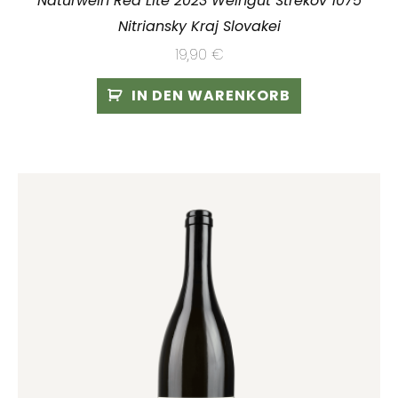
Naturwein Red Lite 2023 Weingut Strekov 1075
Nitriansky Kraj Slovakei
19,90
€
IN DEN WARENKORB