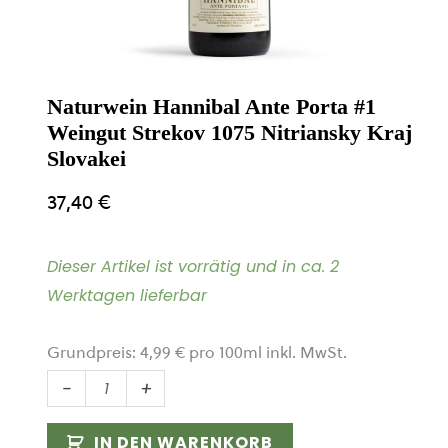
Naturwein Hannibal Ante Porta #1
Weingut Strekov 1075 Nitriansky Kraj
Slovakei
37,40
€
Dieser Artikel ist vorrätig und in ca. 2
Werktagen lieferbar
Grundpreis:
4,99
€
pro
100
ml
inkl. MwSt.
Naturwein
-
+
Hannibal
Ante
IN DEN WARENKORB