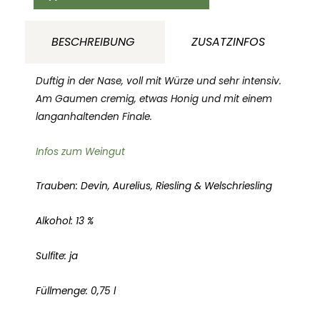
Porta
#1
BESCHREIBUNG
ZUSATZINFOS
Weingut
Strekov
Duftig in der Nase, voll mit Würze und sehr intensiv.
1075
Am Gaumen cremig, etwas Honig und mit einem
langanhaltenden Finale.
Nitriansky
Kraj
Infos zum Weingut
Slovakei
Menge
Trauben: Devin, Aurelius, Riesling & Welschriesling
Alkohol: 13 %
Sulfite: ja
Füllmenge: 0,75 l