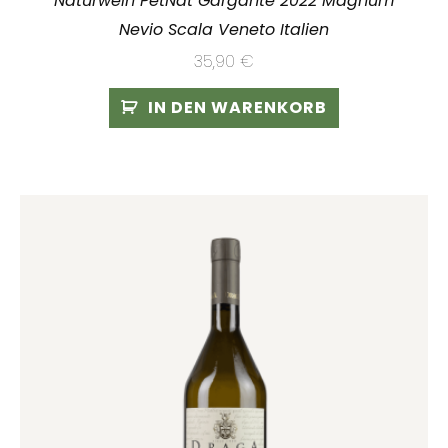
Naturwein PetNat Gargànte 2022 Magnum
Nevio Scala Veneto Italien
35,90
€
IN DEN WARENKORB