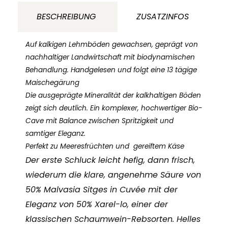
2021
BESCHREIBUNG
ZUSATZINFOS
Mas
Goma
Auf kalkigen Lehmböden gewachsen, geprägt von
Penedés
nachhaltiger Landwirtschaft mit biodynamischen
Behandlung. Handgelesen und folgt eine 13 tägige
Spanien
Maischegärung
Menge
Die ausgeprägte Mineralität der kalkhaltigen Böden
zeigt sich deutlich. Ein komplexer, hochwertiger Bio-
Cave mit Balance zwischen Spritzigkeit und
samtiger Eleganz.
Perfekt zu Meeresfrüchten und
gereiftem Käse
Der erste Schluck leicht hefig, dann frisch,
wiederum die klare, angenehme Säure von
50% Malvasia Sitges in Cuvée mit der
Eleganz von 50% Xarel-lo, einer der
klassischen Schaumwein-Rebsorten. Helles