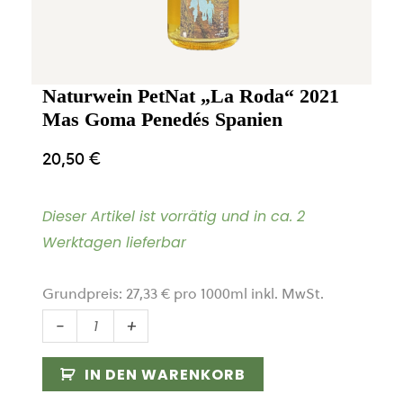
Naturwein PetNat „La Roda“ 2021
Mas Goma Penedés Spanien
20,50
€
Dieser Artikel ist vorrätig und in ca. 2
Werktagen lieferbar
Grundpreis:
27,33
€
pro
1000
ml
inkl. MwSt.
Naturwein
-
+
PetNat
„La
IN DEN WARENKORB
Roda“