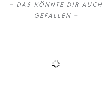
– DAS KÖNNTE DIR AUCH
GEFALLEN –
Olio extra vergine...
Gold Caffe ganze...
59,90
€
10,90
€