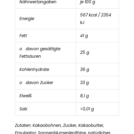
Nährwertangaben
je 100 g
567 kcal / 2354
Energie
kJ
Fett
41 g
o davon gesättigte
25 g
Fettsäuren
Kohlenhydrate
36 g
o davon Zucker
33 g
Eiweiß
8,1 g
Salz
<0,01 g
Zutaten: Kakaobohnen, Zucker, Kakaobutter,
Emulgator: Sonnenblumenlecithine, natürliches