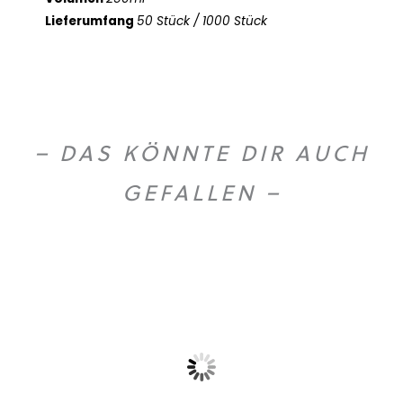
Lieferumfang
50 Stück / 1000 Stück
– DAS KÖNNTE DIR AUCH
GEFALLEN –
O
U
T
O
F
T
O
C
S
K