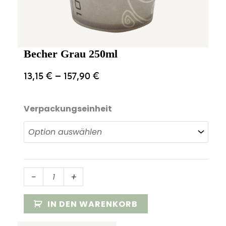
Becher Grau 250ml
13,15
€
–
157,90
€
Verpackungseinheit
Becher
-
+
Grau
250ml
IN DEN WARENKORB
Menge