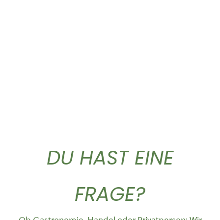
Griechischer Bergtee
Classic Caffe ganze...
lose...
37,50
€
4,90
€
DU HAST EINE
FRAGE?
Ob Gastronomie, Handel oder Privatperson: Wir