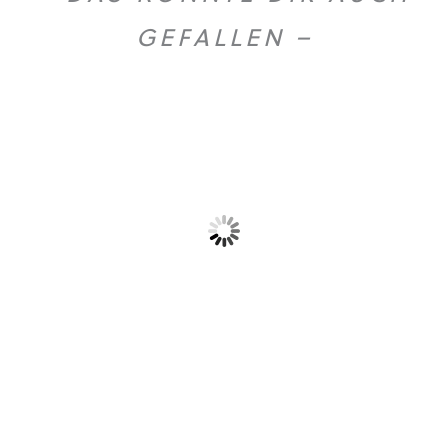
GEFALLEN –
Gold Caffe ganze...
Gold Caffe ganze...
10,90
€
44,50
€