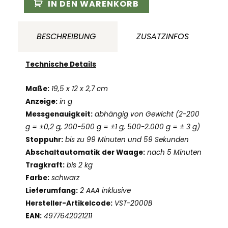
Waage
IN DEN WARENKORB
Menge
BESCHREIBUNG
ZUSATZINFOS
Technische Details
Maße:
19,5 x 12 x 2,7 cm
Anzeige:
in g
Messgenauigkeit:
abhängig von Gewicht (2-200
g = ±0,2 g, 200-500 g = ±1 g, 500-2.000 g = ± 3 g)
Stoppuhr:
bis zu 99 Minuten und 59 Sekunden
Abschaltautomatik der Waage:
nach 5 Minuten
Tragkraft:
bis 2 kg
Farbe:
schwarz
Lieferumfang:
2 AAA inklusive
Hersteller-Artikelcode:
VST-2000B
EAN:
4977642021211