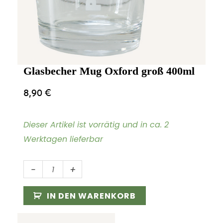
Glasbecher Mug Oxford groß 400ml
8,90
€
Dieser Artikel ist vorrätig und in ca. 2
Werktagen lieferbar
Glasbecher
-
+
Mug
Oxford
IN DEN WARENKORB
groß