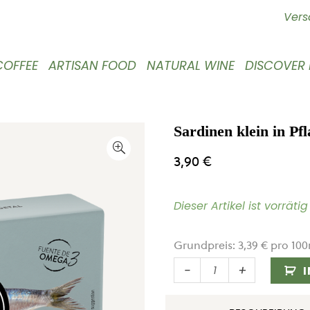
Vers
COFFEE
ARTISAN FOOD
NATURAL WINE
DISCOVER
Sardinen klein in Pf
3,90
€
Dieser Artikel ist vorrät
Grundpreis:
3,39
€
pro
100
Sardinen
-
+
klein
in