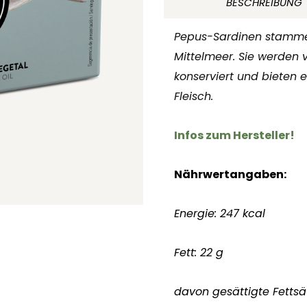
BESCHREIBUNG
Pflanzenöl
115
Pepus-Sardinen stamme
ml
Mittelmeer. Sie werden
Espinaler
konserviert und bieten 
Spanien
Fleisch.
Menge
Infos zum Hersteller!
Nährwertangaben:
Energie: 247 kcal
Fett: 22 g
davon gesättigte Fettsä