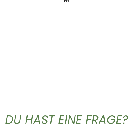
Gold Caffe ganze...
Bio Caffe g
10,90
€
11,90
DU HAST EINE FRAGE?