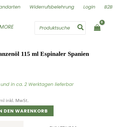
andarten
Widerrufsbelehrung
Login
B2B
Search
 MORE
for:
lanzenöl 115 ml Espinaler Spanien
ig und in ca. 2 Werktagen lieferbar
ml
inkl. MwSt.
IN DEN WARENKORB