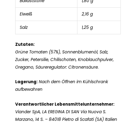
Ballaststoffe
1,80 g
Eiweiß
2,16 g
Salz
1,25 g
Zutaten:
Grüne Tomaten (57%), Sonnenblumenöl, Salz,
Zucker, Petersilie, Chilischoten, Knoblauchpulver,
Oregano, Säureregulator: Citronensäure.
Lagerung:
Nach dem Öffnen im Kühlschrank
aufbewahren
Verantwortlicher Lebensmittelunternehmer:
Viander SpA, LA EREGINA DI SAN Via Nuova S.
Marzano, 14 S. – 84018 Pietro di Scafati (SA) Italien