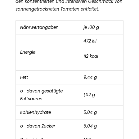
den konzentrierten und intensiven Geschmack von
sonnengetrockneten Tomaten entfaltet.
Nährwertangaben
je 100 g
472 kJ
Energie
112 kcal
Fett
9,44 g
o davon gesättigte
1,02 g
Fettsäuren
Kohlenhydrate
5,04 g
o davon Zucker
5,04 g