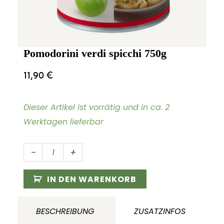
Pomodorini verdi spicchi 750g
11,90
€
Dieser Artikel ist vorrätig und in ca. 2
Werktagen lieferbar
Pomodorini
-
+
verdi
spicchi
IN DEN WARENKORB
750g
Menge
BESCHREIBUNG
ZUSATZINFOS