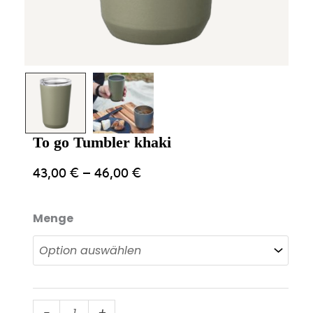
To go Tumbler khaki
43,00
€
–
46,00
€
Menge
To
-
+