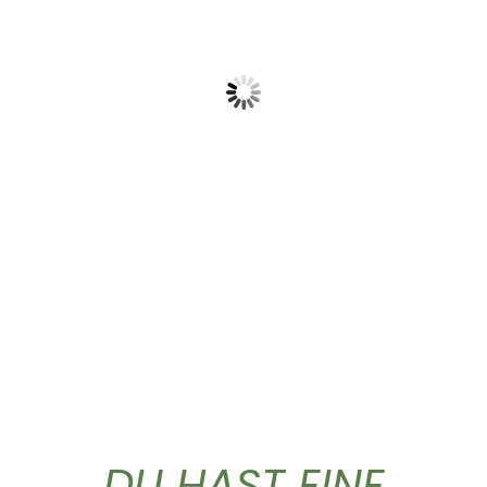
Gold Caffe ganze...
Gold Caffe ganze...
10,90
€
44,50
€
DU HAST EINE