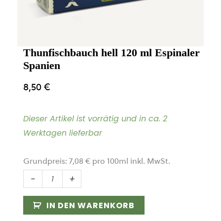
Thunfischbauch hell 120 ml Espinaler
Spanien
8,50
€
Dieser Artikel ist vorrätig und in ca. 2
Werktagen lieferbar
Grundpreis:
7,08
€
pro
100
ml
inkl. MwSt.
Thunfischbauch
-
+
hell
120
IN DEN WARENKORB
ml